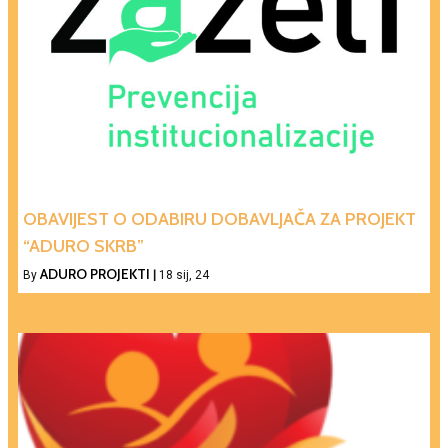
OBAVIJEST O ODABIRU DOBAVLJAČA ZA PROJEKT
“ADURO SKRB”
ADURO PROJEKTI
By
|
18
sij, 24