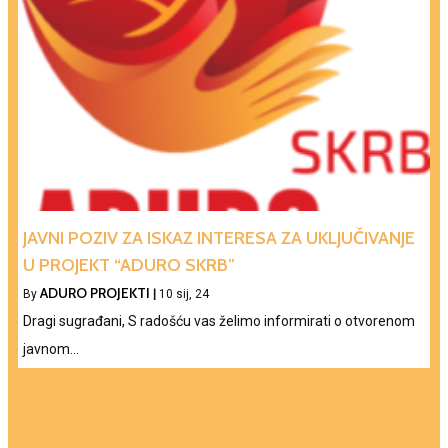
JAVNI POZIV ZA ISKAZ INTERESA ZA UKLJUČIVANJE
U PROJEKT “ADURO SKRB”
ADURO PROJEKTI
By
|
10
sij, 24
Dragi sugrađani, S radošću vas želimo informirati o otvorenom
javnom…