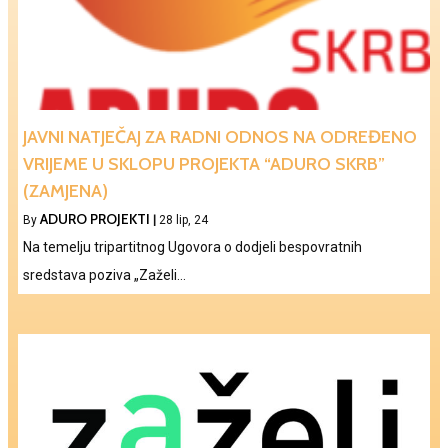
JAVNI NATJEČAJ ZA RADNI ODNOS NA ODREĐENO
VRIJEME U SKLOPU PROJEKTA “ADURO SKRB”
(ZAMJENA)
ADURO PROJEKTI
By
|
28
lip, 24
Na temelju tripartitnog Ugovora o dodjeli bespovratnih
sredstava poziva „Zaželi…