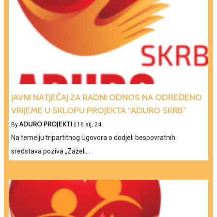
JAVNI NATJEČAJ ZA RADNI ODNOS NA ODREĐENO
VRIJEME U SKLOPU PROJEKTA “ADURO SKRB”
ADURO PROJEKTI
By
|
16
sij, 24
Na temelju tripartitnog Ugovora o dodjeli bespovratnih
sredstava poziva „Zaželi…