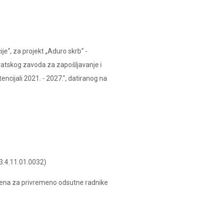
je“, za projekt „Aduro skrb“ -
rvatskog zavoda za zapošljavanje i
encijali 2021. - 2027.", datiranog na
.3.4.11.01.0032)
na za privremeno odsutne radnike