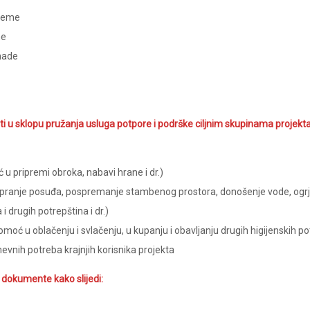
ijeme
ne
nade
 u sklopu pružanja usluga potpore i podrške ciljnim skupinama projekta 
u pripremi obroka, nabavi hrane i dr.)
pranje posuđa, pospremanje stambenog prostora, donošenje vode, ogrjeva
 i drugih potrepština i dr.)
oć u oblačenju i svlačenju, u kupanju i obavljanju drugih higijenskih pot
vnih potreba krajnjih korisnika projekta
i dokumente kako slijedi: