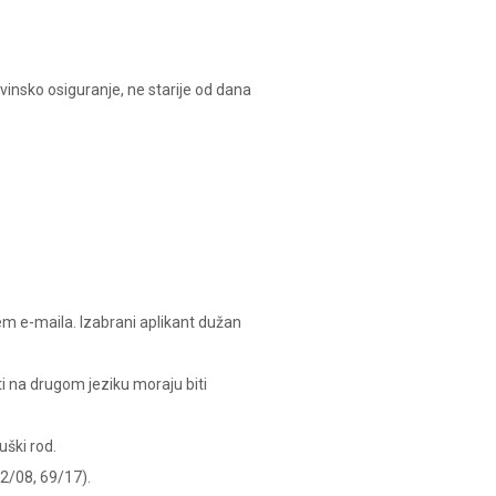
vinsko osiguranje, ne starije od dana
tem e-maila. Izabrani aplikant dužan
 na drugom jeziku moraju biti
uški rod.
82/08, 69/17).