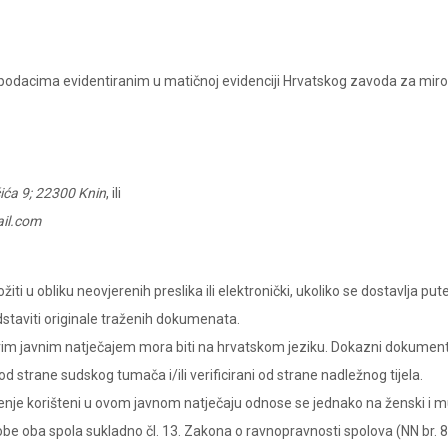
 o podacima evidentiranim u matičnoj evidenciji Hrvatskog zavoda za miro
ića 9; 22300 Knin
,
ili
il.com
ti u obliku neovjerenih preslika ili elektronički, ukoliko se dostavlja pu
dstaviti originale traženih dokumenata.
im javnim natječajem mora biti na hrvatskom jeziku. Dokazni dokumenti
 od strane sudskog tumača i/ili verificirani od strane nadležnog tijela.
ačenje korišteni u ovom javnom natječaju odnose se jednako na ženski i m
sobe oba spola sukladno čl. 13. Zakona o ravnopravnosti spolova (NN br. 