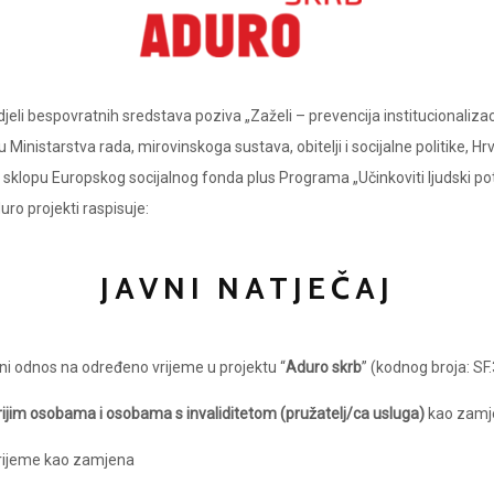
jeli bespovratnih sredstava poziva „Zaželi – prevencija institucionalizaci
Ministarstva rada, mirovinskoga sustava, obitelji i socijalne politike, H
 u sklopu Europskog socijalnog fonda plus Programa „Učinkoviti ljudski pot
ro projekti raspisuje:
JAVNI NATJEČAJ
ni odnos na određeno vrijeme u projektu “
Aduro skrb
” (kodnog broja: SF
rijim osobama i osobama s invaliditetom (pružatelj/ca usluga)
kao zamje
 vrijeme kao zamjena