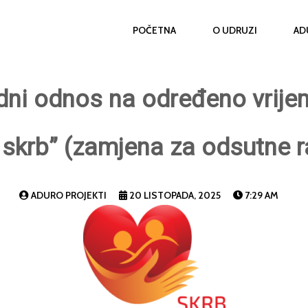
POČETNA
O UDRUZI
AD
adni odnos na određeno vrije
 skrb” (zamjena za odsutne r
ADURO PROJEKTI
20 LISTOPADA, 2025
7:29 AM