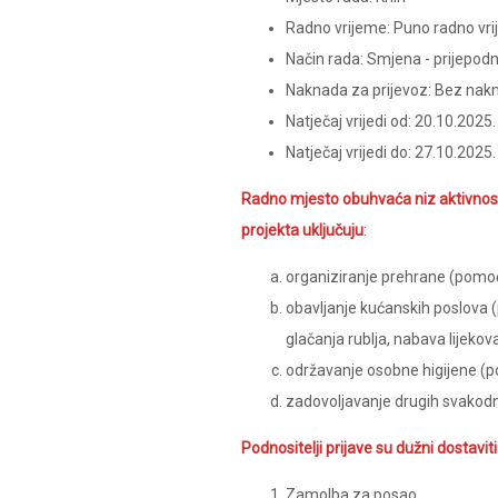
Radno vrijeme: Puno radno vr
Način rada: Smjena - prijepod
Naknada za prijevoz: Bez nak
Natječaj vrijedi od: 20.10.2025.
Natječaj vrijedi do: 27.10.2025.
Radno mjesto obuhvaća niz aktivnosti
projekta uključuju
:
organiziranje prehrane (pomoć 
obavljanje kućanskih poslova (
glačanja rublja, nabava lijekova
održavanje osobne higijene (pom
zadovoljavanje drugih svakodne
Podnositelji prijave su dužni dostavit
Zamolba za posao