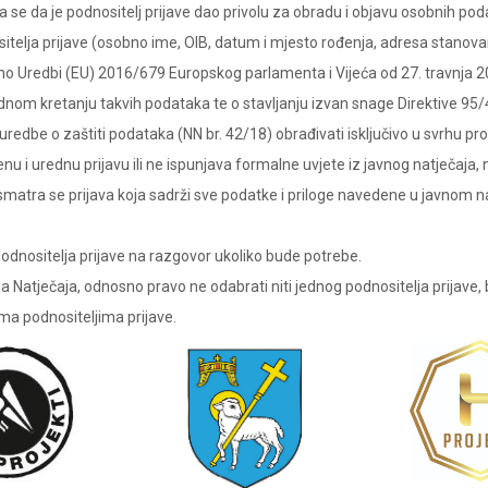
ra se da je podnositelj prijave dao privolu za obradu i objavu osobnih 
itelja prijave (osobno ime, OIB, datum i mjesto rođenja, adresa stanovan
adno Uredbi (EU) 2016/679 Europskog parlamenta i Vijeća od 27. travnja 20
nom kretanju takvih podataka te o stavljanju izvan snage Direktive 95/
redbe o zaštiti podataka (NN br. 42/18) obrađivati isključivo u svrhu pr
u i urednu prijavu ili ne ispunjava formalne uvjete iz javnog natječaja,
smatra se prijava koja sadrži sve podatke i priloge navedene u javnom n
podnositelja prijave na razgovor ukoliko bude potrebe.
ja Natječaja, odnosno pravo ne odabrati niti jednog podnositelja prijav
ma podnositeljima prijave.