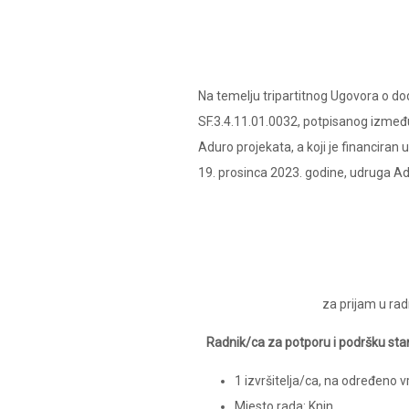
Na temelju tripartitnog Ugovora o dod
SF.3.4.11.01.0032, potpisanog između 
Aduro projekata, a koji je financiran
19. prosinca 2023. godine, udruga Adu
za prijam u rad
Radnik/ca za potporu i podršku sta
1 izvršitelja/ca, na određeno
Mjesto rada: Knin