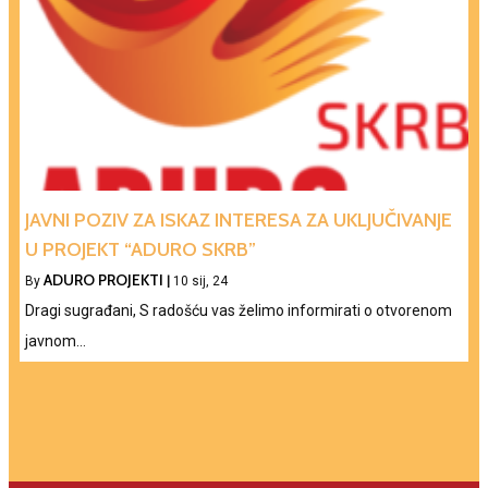
JAVNI POZIV ZA ISKAZ INTERESA ZA UKLJUČIVANJE
U PROJEKT “ADURO SKRB”
ADURO PROJEKTI
By
|
10
sij, 24
Dragi sugrađani, S radošću vas želimo informirati o otvorenom
javnom…