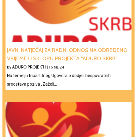
JAVNI NATJEČAJ ZA RADNI ODNOS NA ODREĐENO
VRIJEME U SKLOPU PROJEKTA “ADURO SKRB”
ADURO PROJEKTI
By
|
16
sij, 24
Na temelju tripartitnog Ugovora o dodjeli bespovratnih
sredstava poziva „Zaželi…