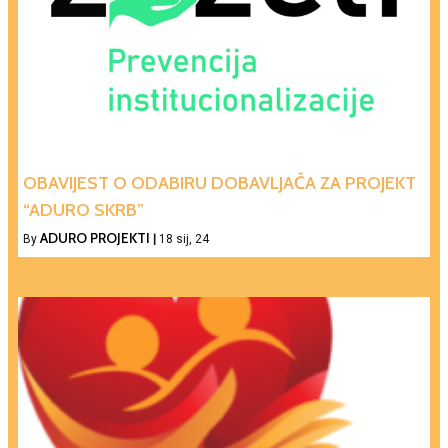
OBAVIJEST O ODABIRU DOBAVLJAČA ZA PROJEKT
“ADURO SKRB”
ADURO PROJEKTI
By
|
18
sij, 24