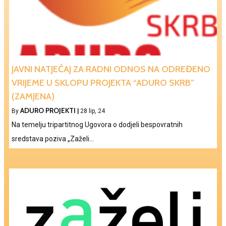
JAVNI NATJEČAJ ZA RADNI ODNOS NA ODREĐENO
VRIJEME U SKLOPU PROJEKTA “ADURO SKRB”
(ZAMJENA)
ADURO PROJEKTI
By
|
28
lip, 24
Na temelju tripartitnog Ugovora o dodjeli bespovratnih
sredstava poziva „Zaželi…