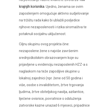
krajnjih korisnika
. Ujedno, ženama se ovim
zaposlenjem omogućuje aktivno sudjelovanje
na tržištu rada kako bi ublažili posljedice
njihove nezaposlenosti i rizika siromaštva te
potaknuli socijalnu uključenost.
Ciljnu skupinu ovog projekta čine:
nezaposlene žene s najviše završenim
srednjoškolskim obrazovanjem koje su
prijavljene u evidenciju nezaposlenih HZZ-a s
naglaskom na teže zapošljive skupine u
lokalnoj zajednici (npr. žene od 50 godina i
više, osobe s invaliditetom, žrtve trgovanja
ljudima, žrtve obiteljskog nasilja, azilantice,
liječene ovisnice, povratnice s odsluženja
zatvorske kazne unazad 6 mjeseci, pripadnice