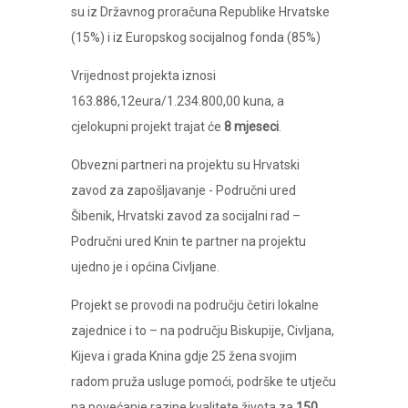
su iz Državnog proračuna Republike Hrvatske
(15%) i iz Europskog socijalnog fonda (85%)
Vrijednost projekta iznosi
163.886,12eura/1.234.800,00 kuna, a
cjelokupni projekt trajat će
8 mjeseci
.
Obvezni partneri na projektu su Hrvatski
zavod za zapošljavanje - Područni ured
Šibenik, Hrvatski zavod za socijalni rad –
Područni ured Knin te partner na projektu
ujedno je i općina Civljane.
Projekt se provodi na području četiri lokalne
zajednice i to – na području Biskupije, Civljana,
Kijeva i grada Knina gdje 25 žena svojim
radom pruža usluge pomoći, podrške te utječu
na povećanje razine kvalitete života za
150