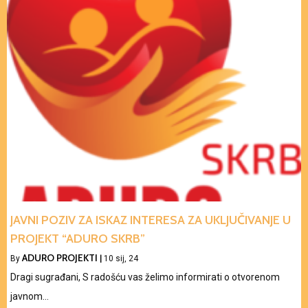
JAVNI POZIV ZA ISKAZ INTERESA ZA UKLJUČIVANJE U
PROJEKT “ADURO SKRB”
ADURO PROJEKTI
By
|
10
sij, 24
Dragi sugrađani, S radošću vas želimo informirati o otvorenom
javnom…