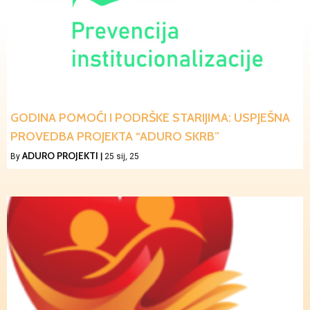
GODINA POMOĆI I PODRŠKE STARIJIMA: USPJEŠNA
PROVEDBA PROJEKTA “ADURO SKRB”
ADURO PROJEKTI
By
|
25
sij, 25