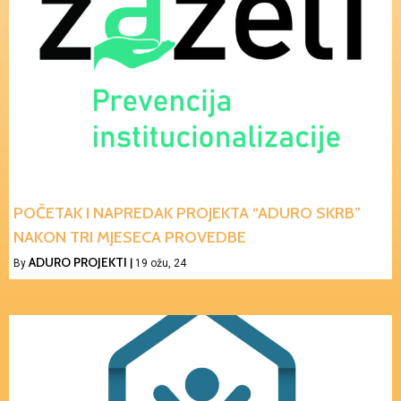
POČETAK I NAPREDAK PROJEKTA “ADURO SKRB”
NAKON TRI MJESECA PROVEDBE
ADURO PROJEKTI
By
|
19
ožu, 24