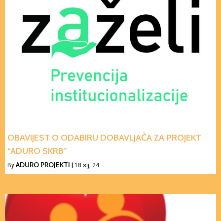
OBAVIJEST O ODABIRU DOBAVLJAČA ZA PROJEKT
“ADURO SKRB”
ADURO PROJEKTI
By
|
18
sij, 24