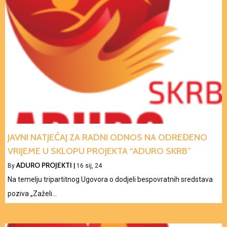
JAVNI NATJEČAJ ZA RADNI ODNOS NA ODREĐENO
VRIJEME U SKLOPU PROJEKTA “ADURO SKRB”
ADURO PROJEKTI
By
|
16
sij, 24
Na temelju tripartitnog Ugovora o dodjeli bespovratnih sredstava
poziva „Zaželi…