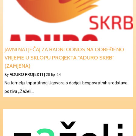
JAVNI NATJEČAJ ZA RADNI ODNOS NA ODREĐENO
VRIJEME U SKLOPU PROJEKTA “ADURO SKRB”
(ZAMJENA)
ADURO PROJEKTI
By
|
28
lip, 24
Na temelju tripartitnog Ugovora o dodjeli bespovratnih sredstava
poziva „Zaželi…