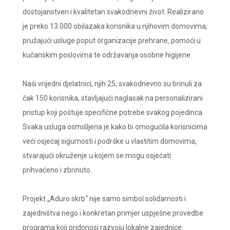
dostojanstven i kvalitetan svakodnevni život. Realizirano
je preko 13.000 obilazaka korisnika u njihovim domovima,
pružajući usluge poput organizacije prehrane, pomoći u
kućanskim poslovima te održavanja osobne higijene.
Naši vrijedni djelatnici, njih 25, svakodnevno su brinuli za
čak 150 korisnika, stavljajući naglasak na personalizirani
pristup koji poštuje specifične potrebe svakog pojedinca.
Svaka usluga osmišljena je kako bi omogućila korisnicima
veći osjećaj sigurnosti i podrške u vlastitim domovima,
stvarajući okruženje u kojem se mogu osjećati
prihvaćeno i zbrinuto.
Projekt „Aduro skrb“ nije samo simbol solidarnosti i
zajedništva nego i konkretan primjer uspješne provedbe
programa koji pridonosi razvoju lokalne zajednice.