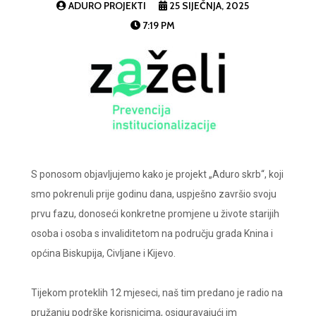
ADURO PROJEKTI
25 SIJEČNJA, 2025
7:19 PM
S ponosom objavljujemo kako je projekt „Aduro skrb“, koji
smo pokrenuli prije godinu dana, uspješno završio svoju
prvu fazu, donoseći konkretne promjene u živote starijih
osoba i osoba s invaliditetom na području grada Knina i
općina Biskupija, Civljane i Kijevo.
Tijekom proteklih 12 mjeseci, naš tim predano je radio na
pružanju podrške korisnicima, osiguravajući im