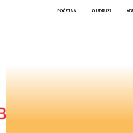
POČETNA
O UDRUZI
AD